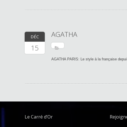
AGATHA
DÉC
15
AGATHA PARIS: Le style à la française depui
Le Carré d’Or
Rejoign