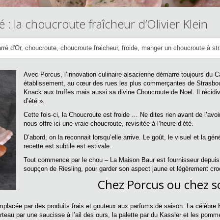
 : la choucroute fraîcheur d’Olivier Klein
rré d'Or
,
choucroute
,
choucroute fraicheur
,
froide
,
manger un choucroute à st
Avec Porcus, l’innovation culinaire alsacienne démarre toujours du C
établissement, au cœur des rues les plus commerçantes de Strasbourg
Knack aux truffes mais aussi sa divine Choucroute de Noel. Il récidi
d’été ».
Cette fois-ci, la Choucroute est froide … Ne dites rien avant de l’avo
nous offre ici une vraie choucroute, revisitée à l’heure d’été.
D’abord, on la reconnait lorsqu’elle arrive. Le goût, le visuel et la gé
recette est subtile est estivale.
Tout commence par le chou – La Maison Baur est fournisseur depuis pl
soupçon de Riesling, pour garder son aspect jaune et légèrement croqu
Chez Porcus ou chez so
remplacée par des produits frais et gouteux aux parfums de saison. La célèbre
teau par une saucisse à l’ail des ours, la palette par du Kassler et les pomm