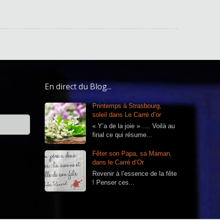
En direct du Blog...
Printemps à Strasbourg,
soleil dans Le Carré d’or
« Y’a de la joie » …. Voilà au
final ce qui résume...
Fêter son Papa, sa Maman,
dans le Carré d’Or
Revenir à l’essence de la fête
! Penser ces...