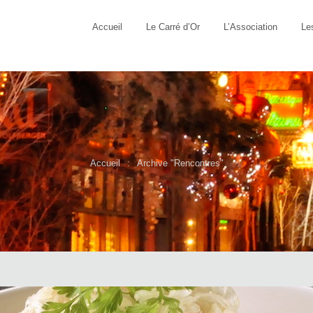
Accueil
Le Carré d’Or
L’Association
Le
Accueil
Archive "Rencontres"