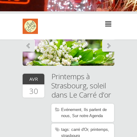
Printemps à
AVR
Strasbourg, soleil
30
dans Le Carré d’or
Evénement
,
Ils parlent de
nous
,
Sur notre Agenda
tags:
carré d'Or
,
printemps
,
strasbourg