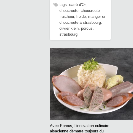
tags:
carré d'Or
,
choucroute
,
choucroute
fraicheur
,
froide
,
manger un
choucroute à strasbourg
,
olivier klein
,
porcus
,
strasbourg
Avec Porcus, l’innovation culinaire
alsacienne démarre toujours du