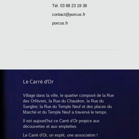
Tél. 03 88 23 19 38
contact@porcus.fr
porcus.fr
Le Carré d’Or
Village dans la ville, le quartier composé de la Rue
des Orfèvres, la Rue du Chaudron, la Rue du
Sanglier, la Rue du Temple Neuf et des places du
Marché et du Temple Neuf a traversé le temps.
Il est aujourd’hui ce Carré d’Or propice aux
découvertes et aux emplettes.
Le Carré d’Or, un esprit, une association !