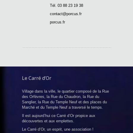
Tél. 03 88 23 19 38
contact@porcus.fr
porcus.fr
Le Carré d’Or
Village dans la ville, le quartier composé de la Rue
des Orfèvres, la Rue du Chaudron, la Rue du
Sanglier, la Rue du Temple Neuf et des places du
Marché et du Temple Neuf a traversé le temps.
Il est aujourd’hui ce Carré d’Or propice aux
découvertes et aux emplettes.
Le Carré d’Or, un esprit, une association !