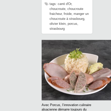
tags:
carré d'Or
,
choucroute
,
choucroute
fraicheur
,
froide
,
manger un
choucroute à strasbourg
,
olivier klein
,
porcus
,
strasbourg
Avec Porcus, l’innovation culinaire
alsacienne démarre toujours du