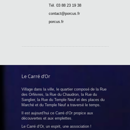
Tél. 03 88 23 19 38
contact@porcus.fr
porcus.fr
Le Carré d’Or
Village dans la ville, le quartier composé de la Rue
des Orfèvres, la Rue du Chaudron, la Rue du
Sanglier, la Rue du Temple Neuf et des places du
Marché et du Temple Neuf a traversé le temps.
Il est aujourd’hui ce Carré d’Or propice aux
découvertes et aux emplettes.
Le Carré d’Or, un esprit, une association !