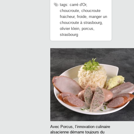
tags:
carré d'Or
,
choucroute
,
choucroute
fraicheur
,
froide
,
manger un
choucroute à strasbourg
,
olivier klein
,
porcus
,
strasbourg
Avec Porcus, l’innovation culinaire
alsacienne démarre toujours du