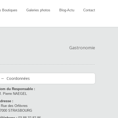
s Boutiques
Galeries photos
Blog-Actu
Contact
Gastronomie
Coordonnées
om du Responsable :
. Pierre NAEGEL
dresse :
 Rue des Orfèvres
67000 STRASBOURG
éléphone :
03 88 32 82 86