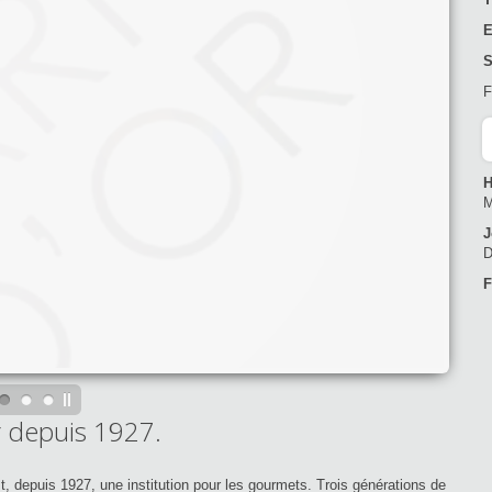
E
S
F
H
M
J
D
F
ur depuis 1927.
, depuis 1927, une institution pour les gourmets. Trois générations de