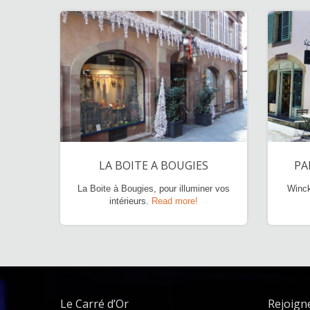
LA BOITE A BOUGIES
PA
La Boite à Bougies, pour illuminer vos
Winck
intérieurs.
Read more!
Le Carré d’Or
Rejoign