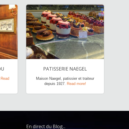
OU
PATISSERIE NAEGEL
.
Read
Maison Naegel, patissier et traiteur
depuis 1927.
Read more!
En direct du Blog...