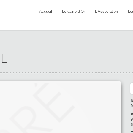
Accueil
Le Carré d’Or
L’Association
Le
EL
N
M
A
9
T