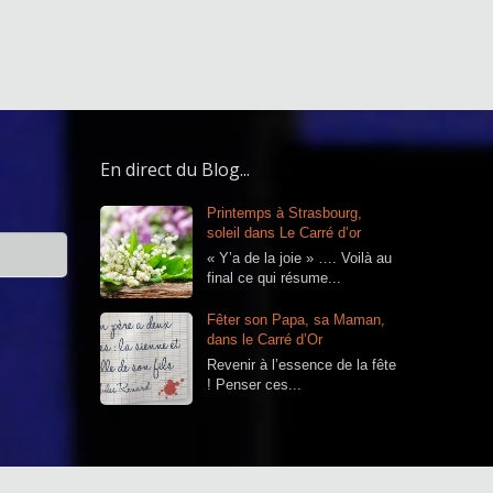
En direct du Blog...
Printemps à Strasbourg,
soleil dans Le Carré d’or
« Y’a de la joie » …. Voilà au
final ce qui résume...
Fêter son Papa, sa Maman,
dans le Carré d’Or
Revenir à l’essence de la fête
! Penser ces...