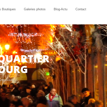
s Boutiques
Galeries photos
Blog-Actu
Contact
 QUARTIER
BOURG
Strasbourg