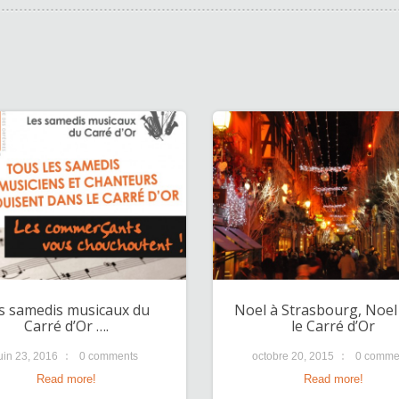
s samedis musicaux du
Noel à Strasbourg, Noel
Carré d’Or ….
le Carré d’Or
uin 23, 2016
0 comments
octobre 20, 2015
0 comme
Read more!
Read more!