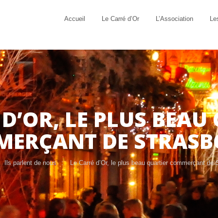
Accueil
Le Carré d’Or
L’Association
Le
 D’OR, LE PLUS BEAU
ERÇANT DE STRAS
Ils parlent de nous
Le Carré d’Or, le plus beau quartier commerçant de 